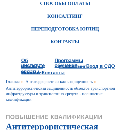
СПОСОБЫ ОПЛАТЫ
КОНСАЛТИНГ
ПЕРЕПОДГОТОВКА ЮРЛИЦ
КОНТАКТЫ
Об
Программы
институте
обучения
Вход в СДО
Способы
Консалтинг
оплаты
Новости
Контакты
Главная
»
Антитеррористическая защищенность
»
Антитеррористическая защищенность объектов транспортной
инфраструктуры и транспортных средств - повышение
квалификации
ПОВЫШЕНИЕ КВАЛИФИКАЦИИ
Антитеррористическая