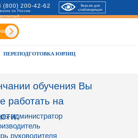
8 (800) 200-42-62
Версия для
слабовидящих
вонок по России
есплатный
ЯВКУ
ПЕРЕПОДГОТОВКА ЮРЛИЦ
нчании обучения Вы
е работать на
сти:
рь-администратор
оизводитель
рь руководителя