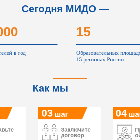
Сегодня МИДО —
это...
000
15
елей в год
Образовательных площад
15 регионах России
Как мы
работаем
03
04
шаг
ша
авьте
Заключите
П
договор
о