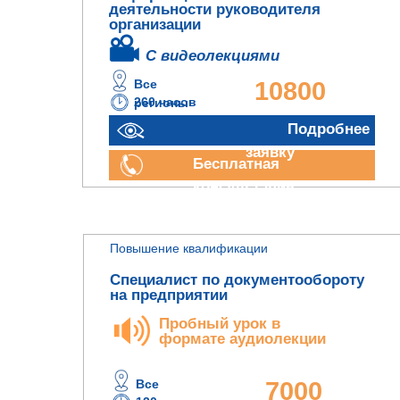
деятельности руководителя
организации
С видеолекциями
Все
10800
260 часов
регионы
руб.
Отправить
Подробнее
заявку
Бесплатная
консультация
Повышение квалификации
Специалист по документообороту
на предприятии
Пробный урок в
формате аудиолекции
Все
7000