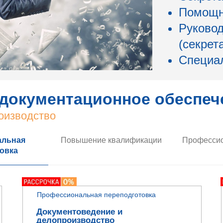
Помощн
Руковод
(секрет
Специа
документационное обеспеч
оизводство
альная
Повышение квалификации
Профессио
овка
Профессиональная переподготовка
Документоведение и
делопроизводство