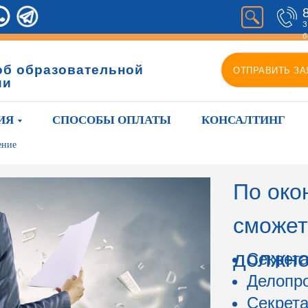
З
б
об образовательной
ОТПРАВИТЬ ЗА
ии
ИЯ
СПОСОБЫ ОПЛАТЫ
КОНСАЛТИНГ
ение
По око
сможет
должно
Секрета
Делопр
Секрета