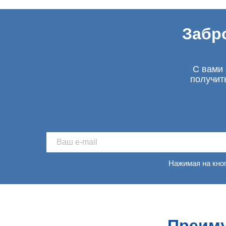
Забр
С вами 
получит
Нажимая на кно
Преиму