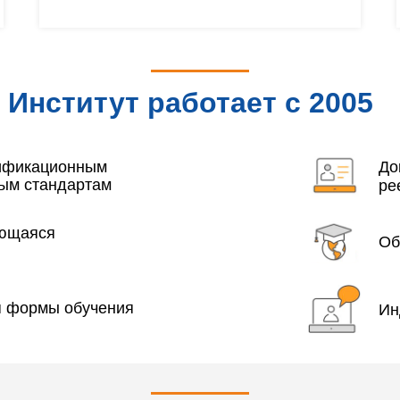
Институт работает с 2005
года
лификационным
До
ым стандартам
ре
яющаяся
Об
я формы обучения
Ин