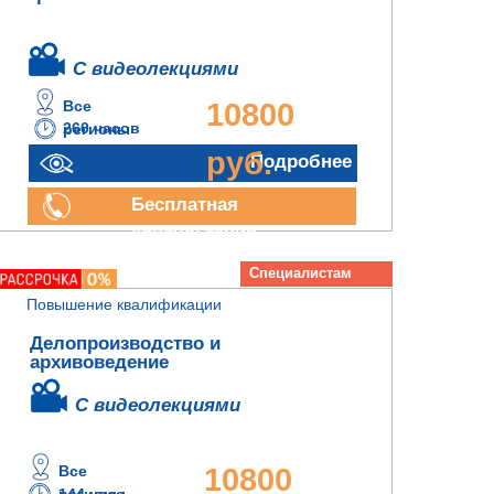
С видеолекциями
Все
10800
260 часов
регионы
руб.
Подробнее
Бесплатная
консультация
Специалистам
архива
Повышение квалификации
Делопроизводство и
архивоведение
С видеолекциями
Все
10800