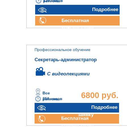
120 часов
регионы
руб.
Подробнее
Бесплатная
консультация
Профессиональное обучение
Секретарь-администратор
С видеолекциями
Все
6800 руб.
250 часов
регионы
Отправить
Подробнее
заявку
Бесплатная
консультация