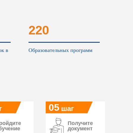
220
ок в
Образовательных программ
05
г
шаг
ройдите
Получите
бучение
документ