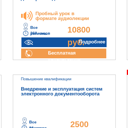
Пробный урок в
формате аудиолекции
Все
10800
260 часов
регионы
руб.
Подробнее
Бесплатная
консультация
Повышение квалификации
Внедрение и эксплуатация систем
электронного документооборота
Все
2500