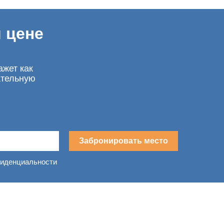
 цене
ажет как
ательную
Забронировать место
фиденциальности
в