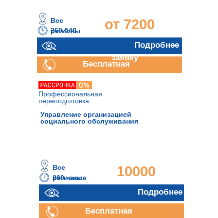
Все
от 7200
260-540
регионы
часов
руб.
Отправить
Подробнее
заявку
Бесплатная
консультация
Профессиональная
переподготовка
Управление организацией
социального обслуживания
Все
10000
260 часов
регионы
руб.
Подробнее
Бесплатная