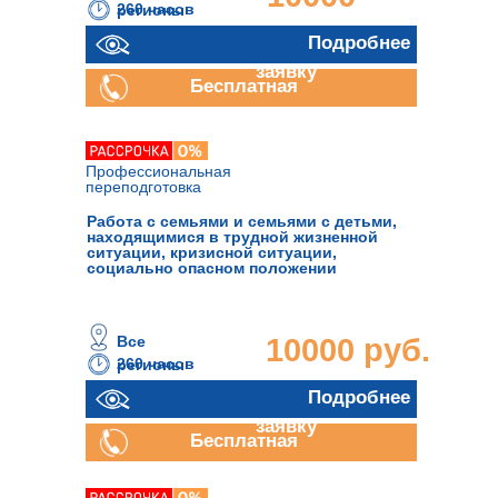
260 часов
регионы
руб.
Отправить
Подробнее
заявку
Бесплатная
консультация
Профессиональная
переподготовка
Работа с семьями и семьями с детьми,
находящимися в трудной жизненной
ситуации, кризисной ситуации,
социально опасном положении
Все
10000 руб.
260 часов
регионы
Отправить
Подробнее
заявку
Бесплатная
консультация