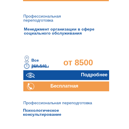
консультация
Профессиональная
переподготовка
Менеджмент организации в сфере
социального обслуживания
Все
от 8500
260-540
регионы
часов
руб.
Подробнее
Бесплатная
консультация
Профессиональная переподготовка
Психологическое
консультирование