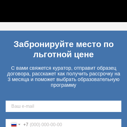
Забронируйте место по
льготной цене
С вами свяжется куратор, отправит образец
договора, расскажет как получить рассрочку на
3 месяца и поможет выбрать образовательную
программу
+7