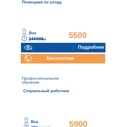
Помощник по уходу
Все
5500
144/280
регионы
часов
руб.
Подробнее
Подробнее
Бесплатная
консультация
Профессиональное
обучение
Социальный работник
Все
5900