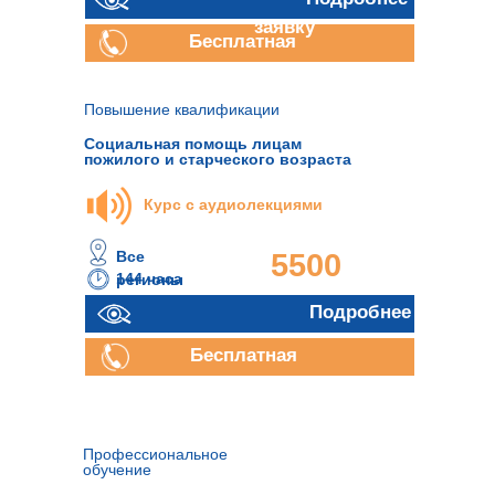
руб.
заявку
Бесплатная
консультация
Повышение квалификации
Социальная помощь лицам
пожилого и старческого возраста
Курс с аудиолекциями
Все
5500
144 часа
регионы
руб.
Подробнее
Бесплатная
консультация
Профессиональное
обучение