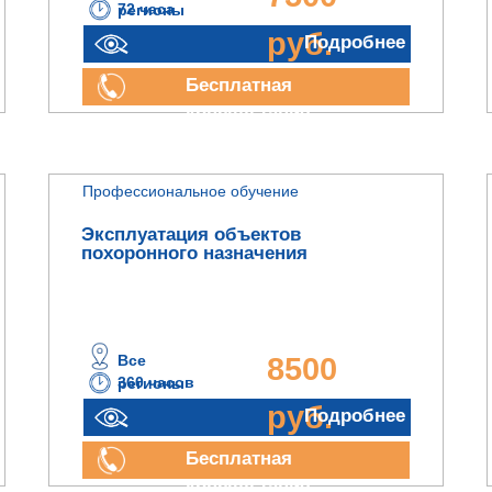
72 часа
регионы
руб.
Подробнее
Бесплатная
консультация
Профессиональное обучение
Эксплуатация объектов
похоронного назначения
Все
8500
360 часов
регионы
руб.
Подробнее
Бесплатная
консультация