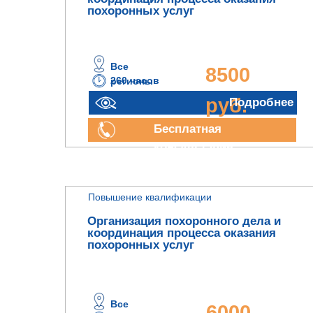
похоронных услуг
Все
8500
260 часов
регионы
руб.
Подробнее
Бесплатная
консультация
Повышение квалификации
Организация похоронного дела и
координация процесса оказания
похоронных услуг
Все
6000