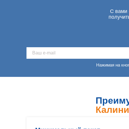
С вами 
получит
Нажимая на кно
Преиму
Калини