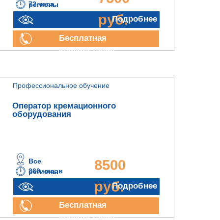
72 часа
регионы
руб.
Подробнее
Бесплатная
консультация
Профессиональное обучение
Оператор кремационного
оборудования
Все
8500
360 часов
регионы
руб.
Подробнее
Бесплатная
консультация