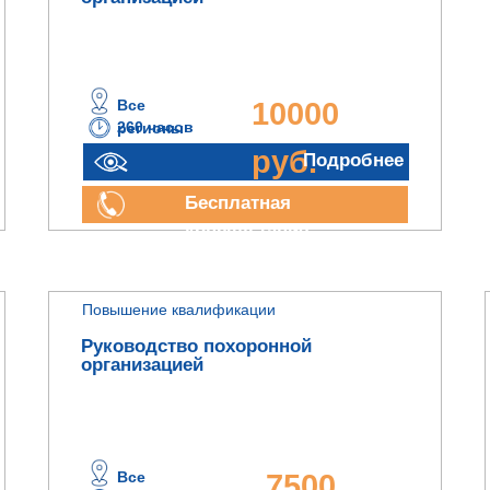
Все
10000
260 часов
регионы
руб.
Подробнее
Бесплатная
консультация
Повышение квалификации
Руководство похоронной
организацией
Все
7500