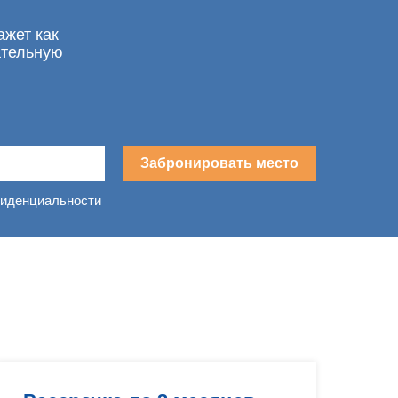
ажет как
ательную
Забронировать место
фиденциальности
в