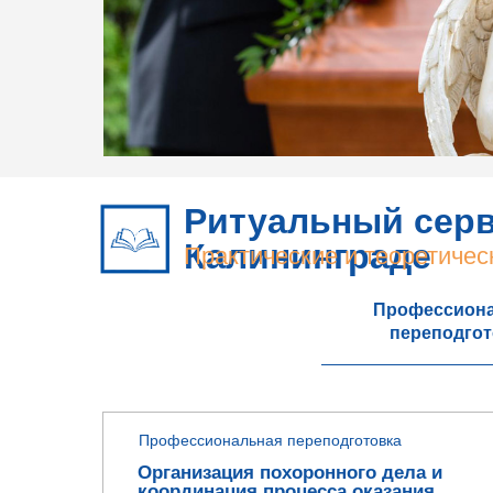
Ритуальный серв
Калининграде
Практические и теоретиче
Профессион
переподгот
Профессиональная переподготовка
Организация похоронного дела и
координация процесса оказания