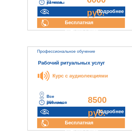
72 часа
регионы
руб.
Подробнее
Бесплатная
консультация
Профессиональное обучение
Рабочий ритуальных услуг
Курс с аудиолекциями
Все
8500
260 часов
регионы
руб.
Подробнее
Бесплатная
консультация