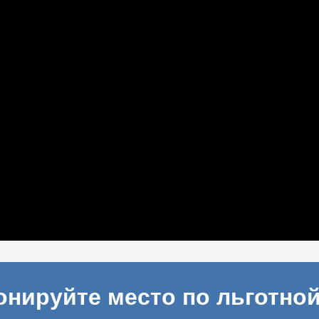
онируйте место по льготной