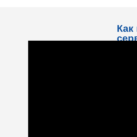
Как
сер