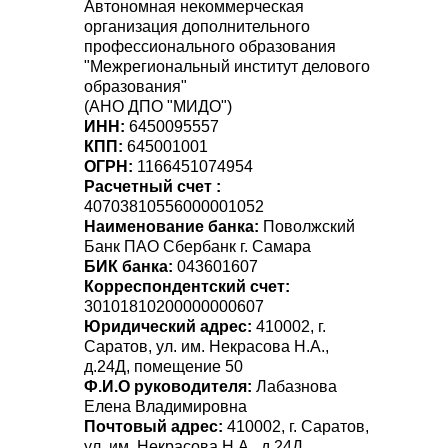
Автономная некоммерческая
организация дополнительного
профессионального образования
"Межрегиональный институт делового
образования"
(АНО ДПО "МИДО")
ИНН:
6450095557
КПП:
645001001
ОГРН:
1166451074954
Расчетный счет :
40703810556000001052
Наименование банка:
Поволжский
Банк ПАО Сбербанк г. Самара
БИК банка:
043601607
Корреспондентский счет:
30101810200000000607
Юридический адрес:
410002, г.
Саратов, ул. им. Некрасова Н.А.,
д.24Д, помещение 50
Ф.И.О руководителя:
Лабазнова
Елена Владимировна
Почтовый адрес:
410002, г. Саратов,
ул. им. Некрасова Н.А., д.24Д,