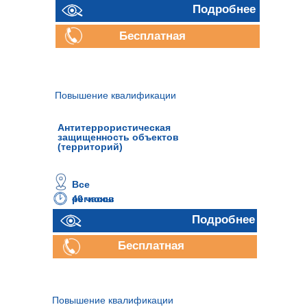
Подробнее
Бесплатная
консультация
Повышение квалификации
Антитеррористическая
защищенность объектов
(территорий)
Все
40 часов
регионы
Подробнее
Бесплатная
консультация
Повышение квалификации