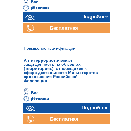
Все
40 часов
регионы
Подробнее
Бесплатная
консультация
Повышение квалификации
Антитеррористическая
защищенность на объектах
(территориях), относящихся к
сфере деятельности Министерства
просвещения Российской
Федерации
Все
40 часов
регионы
Подробнее
Бесплатная
консультация