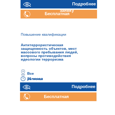
Отправить
Подробнее
заявку
Бесплатная
консультация
Повышение квалификации
Антитеррористическая
защищенность объектов, мест
массового пребывания людей,
вопросы противодействия
идеологии терроризма
Все
36 часов
регионы
Подробнее
Бесплатная
консультация