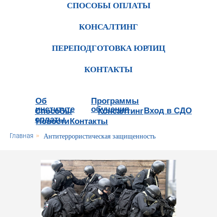
СПОСОБЫ ОПЛАТЫ
КОНСАЛТИНГ
ПЕРЕПОДГОТОВКА ЮРЛИЦ
КОНТАКТЫ
Об
Программы
институте
обучения
Вход в СДО
Способы
Консалтинг
оплаты
Новости
Контакты
Главная
»
Антитеррористическая защищенность