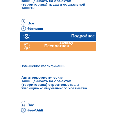
защищенность на объектах
(территориях) труда и социальной
защиты
Все
40 часов
регионы
Отправить
Подробнее
заявку
Бесплатная
консультация
Повышение квалификации
Антитеррористическая
защищенность на объектах
(территориях) строительства и
жилищно-коммунального хозяйства
Все
40 часов
регионы