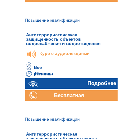
консультация
Повышение квалификации
Антитеррористическая
защищенность объектов
водоснабжения и водоотведения
Курс с аудиолекциями
Все
40 часов
регионы
Подробнее
Бесплатная
консультация
Повышение квалификации
Антитеррористическая
защищенность объектов спорта