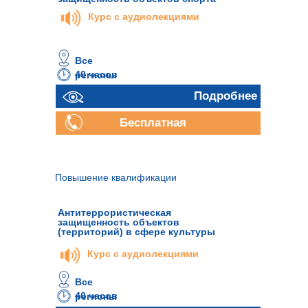
Курс с аудиолекциями
Все
40 часов
регионы
Подробнее
Бесплатная
консультация
Повышение квалификации
Антитеррористическая
защищенность объектов
(территорий) в сфере культуры
Курс с аудиолекциями
Все
40 часов
регионы