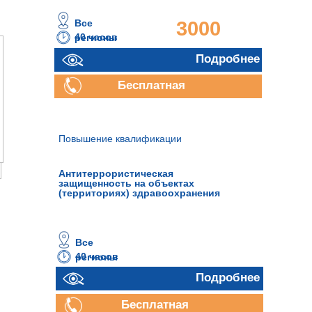
Все
3000
40 часов
регионы
руб.
Подробнее
Бесплатная
консультация
Повышение квалификации
Антитеррористическая
защищенность на объектах
(территориях) здравоохранения
Все
40 часов
регионы
Подробнее
Бесплатная