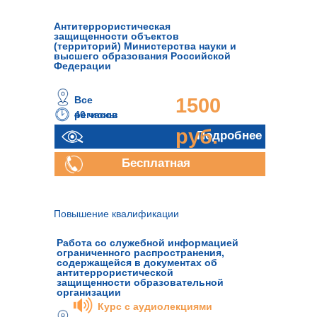
Антитеррористическая
защищенности объектов
(территорий) Министерства науки и
высшего образования Российской
Федерации
Все
1500
40 часов
регионы
руб.
Подробнее
Бесплатная
консультация
Повышение квалификации
Работа со служебной информацией
ограниченного распространения,
содержащейся в документах об
антитеррористической
защищенности образовательной
организации
Курс с аудиолекциями