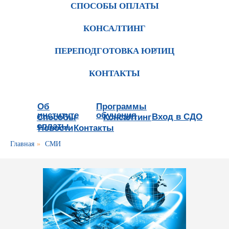
СПОСОБЫ ОПЛАТЫ
КОНСАЛТИНГ
ПЕРЕПОДГОТОВКА ЮРЛИЦ
КОНТАКТЫ
Об
Программы
институте
обучения
Вход в СДО
Способы
Консалтинг
оплаты
Новости
Контакты
Главная
»
СМИ