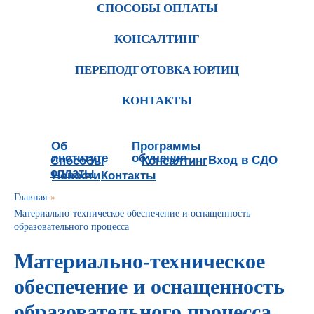
СПОСОБЫ ОПЛАТЫ
КОНСАЛТИНГ
ПЕРЕПОДГОТОВКА ЮРЛИЦ
КОНТАКТЫ
Об
Программы
институте
обучения
Вход в СДО
Способы
Консалтинг
оплаты
Новости
Контакты
Главная
»
Материально-техническое обеспечение и оснащенность
образовательного процесса
Материально-техническое
обеспечение и оснащенность
образовательного процесса