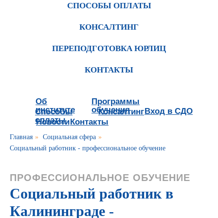
СПОСОБЫ ОПЛАТЫ
КОНСАЛТИНГ
ПЕРЕПОДГОТОВКА ЮРЛИЦ
КОНТАКТЫ
Об
Программы
институте
обучения
Вход в СДО
Способы
Консалтинг
оплаты
Новости
Контакты
Главная
»
Социальная сфера
»
Социальный работник - профессиональное обучение
ПРОФЕССИОНАЛЬНОЕ ОБУЧЕНИЕ
Социальный работник в
Калининграде -