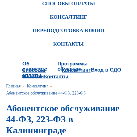
СПОСОБЫ ОПЛАТЫ
КОНСАЛТИНГ
ПЕРЕПОДГОТОВКА ЮРЛИЦ
КОНТАКТЫ
Об
Программы
институте
обучения
Вход в СДО
Способы
Консалтинг
оплаты
Новости
Контакты
Главная
»
Консалтинг
»
Абонентское обслуживание 44-ФЗ, 223-ФЗ
Абонентское обслуживание
44-ФЗ, 223-ФЗ в
Калининграде