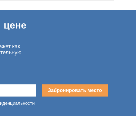
 цене
ажет как
ательную
Забронировать место
фиденциальности