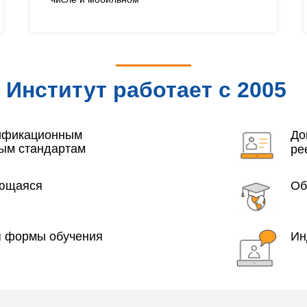
Институт работает с 2005
года
лификационным
До
ым стандартам
ре
яющаяся
Об
я формы обучения
Ин