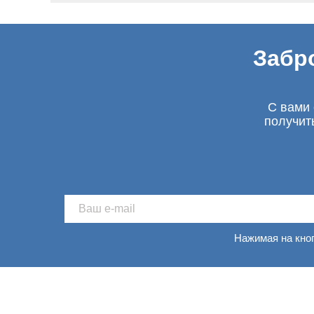
Забр
С вами 
получит
Нажимая на кно