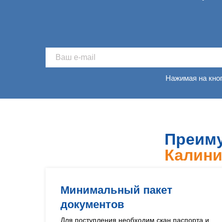
Нажимая на кно
Преиму
Калини
Минимальный пакет
документов
Для поступления необходим скан паспорта и