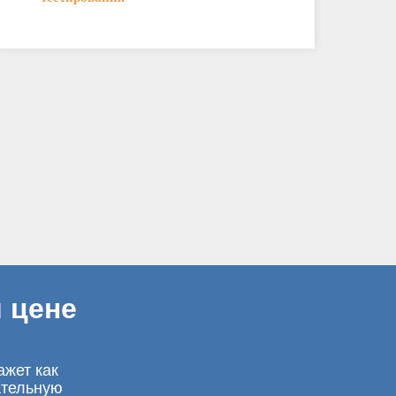
 цене
ажет как
ательную