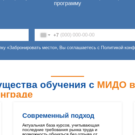
программу
+7
пку «Забронировать место», Вы соглашаетесь с Политикой кон
щества обучения с
МИДО 
нграде
Современный подход
Актуальная база курсов, учитывающая
последние требования рынка труда и
возможность обучаться без отрыва от