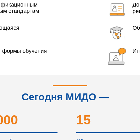
лификационным
До
ым стандартам
ре
яющаяся
Об
я формы обучения
Ин
Сегодня МИДО —
это...
000
15