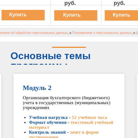
руб.
руб.
Купить
Купить
Купить
курс
курс
курс
ением об обработке персональных данных
, с
Положением о персональных данных
, с
Д
Основные темы
программы
Модуль 2
Организация бухгалтерского (бюджетного)
учета в государственных (муниципальных)
учреждениях
Учебная нагрузка
-
52 учебных часа
Формат обучения
-
текстовый учебный
материал
Контроль знаний
-
зачет в форме
тестирования