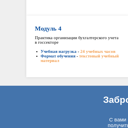
Модуль 4
Практика организации бухгалтерского учета
в госсекторе
Учебная нагрузка
-
24 учебных часов
Формат обучения
-
текстовый учебный
материал
Забр
С вами 
получит