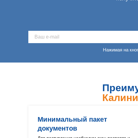
Нажимая на кно
Преиму
Калини
Минимальный пакет
документов