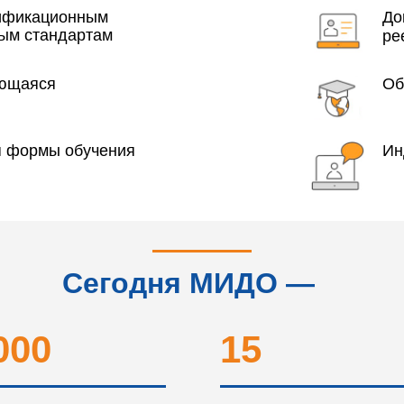
года
лификационным
До
ым стандартам
ре
яющаяся
Об
я формы обучения
Ин
Сегодня МИДО —
это...
000
15