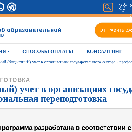
З
б
об образовательной
ОТПРАВИТЬ ЗА
ии
ИЯ
СПОСОБЫ ОПЛАТЫ
КОНСАЛТИНГ
кий (бюджетный) учет в организациях государственного сектора - профе
ГОТОВКА
й) учет в организациях госуда
ональная переподготовка
Программа разработана в соответствии с 