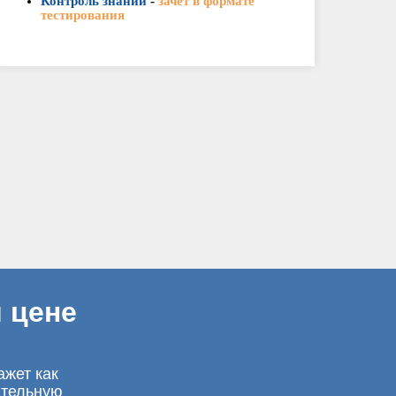
Контроль знаний
-
зачет в формате
тестирования
 цене
ажет как
ательную