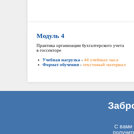
Модуль 4
Практика организации бухгалтерского учета
в госсекторе
Учебная нагрузка
-
44 учебных часа
Формат обучения
-
текстовый материал
Забр
С вами 
получит