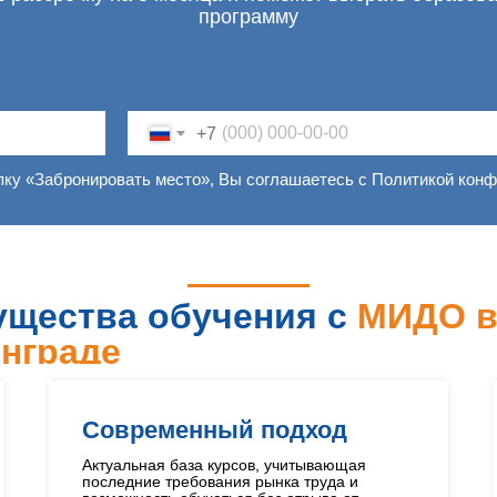
программу
+7
пку «Забронировать место», Вы соглашаетесь с Политикой кон
щества обучения с
МИДО 
нграде
Современный подход
Актуальная база курсов, учитывающая
последние требования рынка труда и