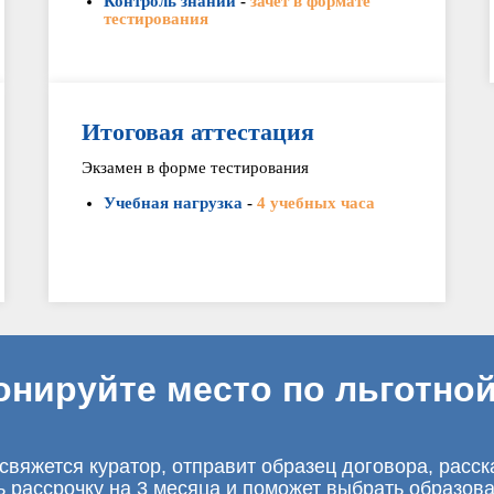
Контроль знаний
-
зачет в формате
тестирования
Итоговая аттестация
Экзамен в форме тестирования
Учебная нагрузка
-
4 учебных часа
онируйте место по льготной
свяжется куратор, отправит образец договора, расск
ь рассрочку на 3 месяца и поможет выбрать образов