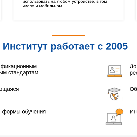
использовать на любом устройстве, в том
числе и мобильном
Институт работает с 2005
года
лификационным
До
ым стандартам
ре
яющаяся
Об
я формы обучения
Ин