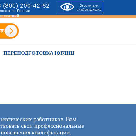
8 (800) 200-42-62
Версия для
слабовидящих
вонок по России
есплатный
ЯВКУ
ПЕРЕПОДГОТОВКА ЮРЛИЦ
цевтических работников. Вам
ствовать свои профессиональные
х повышения квалификации.