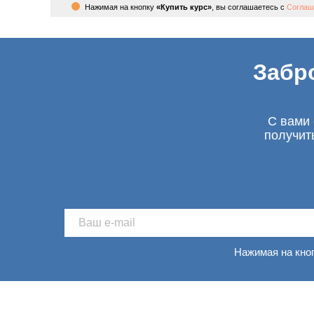
Нажимая на кнопку
«Купить курс»
, вы соглашаетесь с
Соглаш
Забр
С вами 
получит
Нажимая на кно