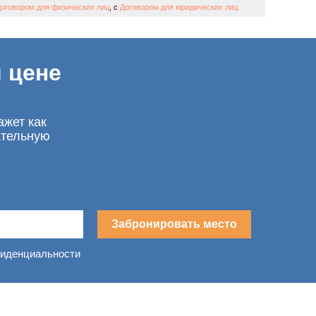
оговором для физических лиц
, с
Договором для юридических лиц
 цене
ажет как
ательную
Забронировать место
фиденциальности