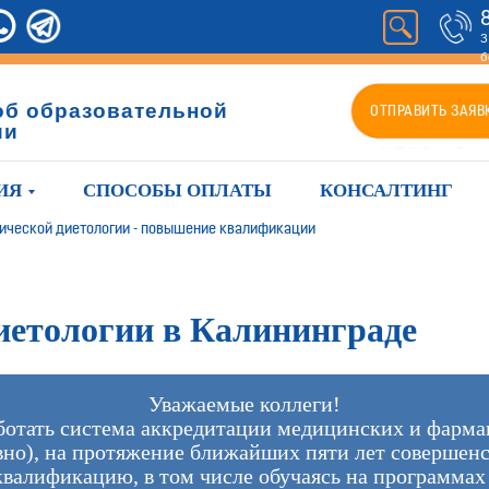
З
б
об образовательной
ОТПРАВИТЬ ЗАЯВ
ии
ИЯ
СПОСОБЫ ОПЛАТЫ
КОНСАЛТИНГ
ической диетологии - повышение квалификации
иетологии в Калининграде
Уважаемые коллеги!
аботать система аккредитации медицинских и фарма
но), на протяжение ближайших пяти лет совершен
квалификацию, в том числе обучаясь на программа