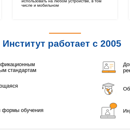
использовать на любом устройстве, в том
числе и мобильном
Институт работает с 2005
года
лификационным
До
ым стандартам
ре
яющаяся
Об
я формы обучения
Ин