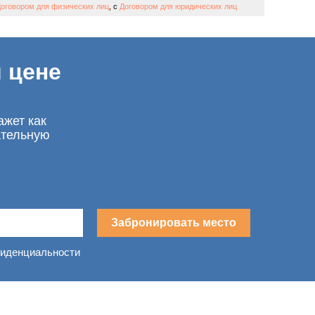
оговором для физических лиц
, с
Договором для юридических лиц
 цене
ажет как
ательную
Забронировать место
фиденциальности