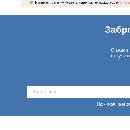
Нажимая на кнопку
«Купить курс»
, вы соглашаетесь с
Соглаш
Забр
С вами 
получит
Нажимая на кно