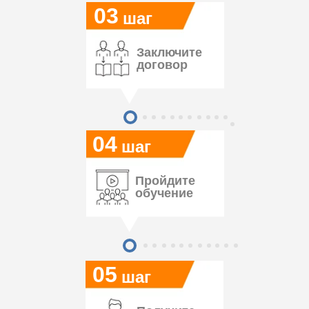
03
шаг
Заключите
договор
04
шаг
Пройдите
обучение
05
шаг