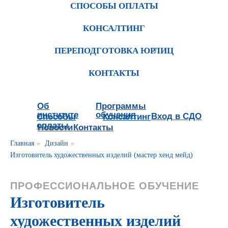
СПОСОБЫ ОПЛАТЫ
КОНСАЛТИНГ
ПЕРЕПОДГОТОВКА ЮРЛИЦ
КОНТАКТЫ
Об
Программы
институте
обучения
Вход в СДО
Способы
Консалтинг
оплаты
Новости
Контакты
Главная
»
Дизайн
»
Изготовитель художественных изделий (мастер хенд мейд)
ПРОФЕССИОНАЛЬНОЕ ОБУЧЕНИЕ
Изготовитель
художественных изделий