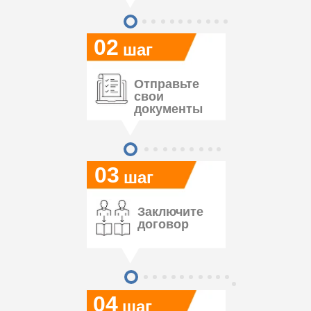
02
шаг
Отправьте
свои
документы
03
шаг
Заключите
договор
04
шаг