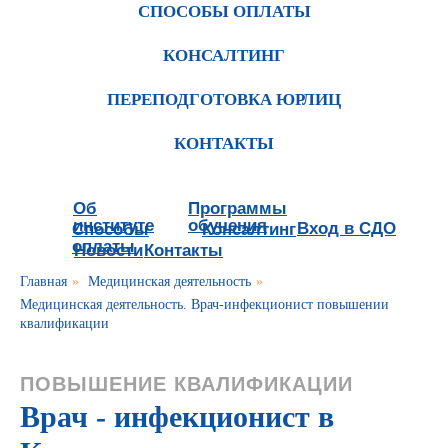
СПОСОБЫ ОПЛАТЫ
КОНСАЛТИНГ
ПЕРЕПОДГОТОВКА ЮРЛИЦ
КОНТАКТЫ
Об
Программы
институте
обучения
Вход в СДО
Способы
Консалтинг
оплаты
Новости
Контакты
Главная
»
Медицинская деятельность
»
Медицинская деятельность. Врач-инфекционист повышении
квалификации
ПОВЫШЕНИЕ КВАЛИФИКАЦИИ
Врач - инфекционист в