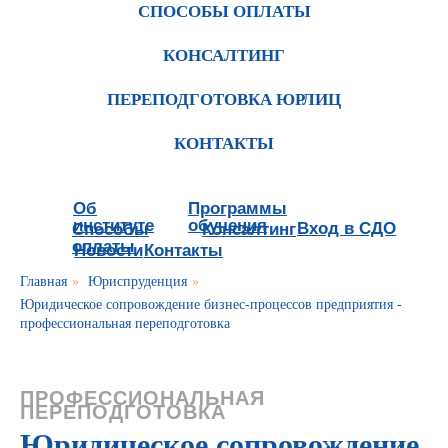
СПОСОБЫ ОПЛАТЫ
КОНСАЛТИНГ
ПЕРЕПОДГОТОВКА ЮРЛИЦ
КОНТАКТЫ
Об
Программы
институте
обучения
Вход в СДО
Способы
Консалтинг
оплаты
Новости
Контакты
Главная
»
Юриспруденция
»
Юридическое сопровождение бизнес-процессов предприятия -
профессиональная переподготовка
ПРОФЕССИОНАЛЬНАЯ
ПЕРЕПОДГОТОВКА
Юридическое сопровождение