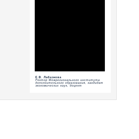
Е.В. Лабазнова
Ректор Межрегионального института
дополнительного образования, кандидат
экономических наук, доцент