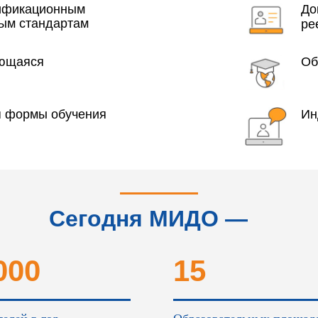
лификационным
До
ым стандартам
ре
яющаяся
Об
я формы обучения
Ин
Сегодня МИДО —
это...
000
15