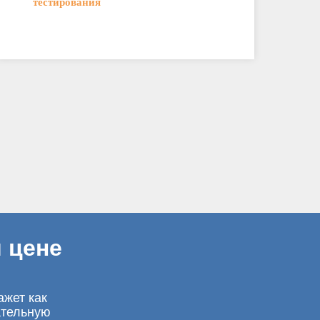
тестирования
 цене
ажет как
ательную