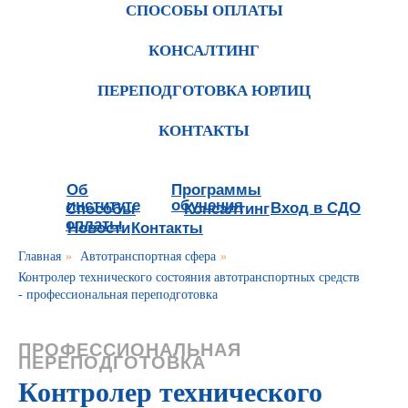
СПОСОБЫ ОПЛАТЫ
КОНСАЛТИНГ
ПЕРЕПОДГОТОВКА ЮРЛИЦ
КОНТАКТЫ
Об
Программы
институте
обучения
Вход в СДО
Способы
Консалтинг
оплаты
Новости
Контакты
Главная
»
Автотранспортная сфера
»
Контролер технического состояния автотранспортных средств
- профессиональная переподготовка
ПРОФЕССИОНАЛЬНАЯ
ПЕРЕПОДГОТОВКА
Контролер технического