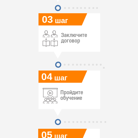
03
шаг
Заключите
договор
04
шаг
Пройдите
обучение
05
шаг