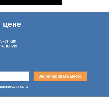
 цене
ажет как
ательную
Забронировать место
фиденциальности