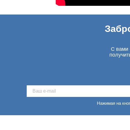
Забр
С вами 
получит
Нажимая на кно