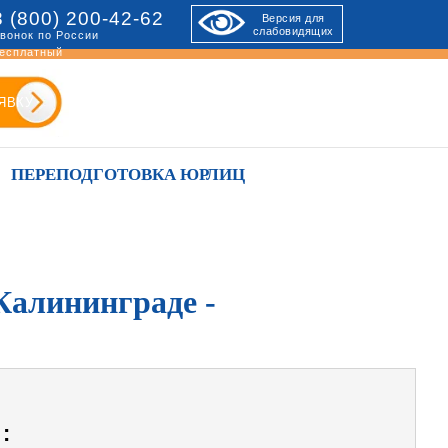
8 (800) 200-42-62
Версия для
слабовидящих
вонок по России
есплатный
ЯВКУ
ПЕРЕПОДГОТОВКА ЮРЛИЦ
Калининграде -
: