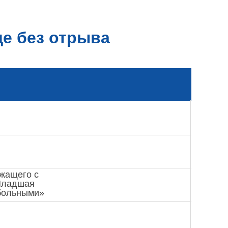
е без отрыва
ужащего с
Младшая
 больными»