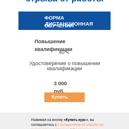
ФОРМА
ДИСТАНЦИОННАЯ
ОБУЧЕНИЯ
Повышение
квалификации
40 ч.
Удостоверение о повышении
квалификации
3 000
руб.
Купить
курс
Нажимая на кнопку
«Купить курс»
, вы
соглашаетесь с
Соглашением об обработке