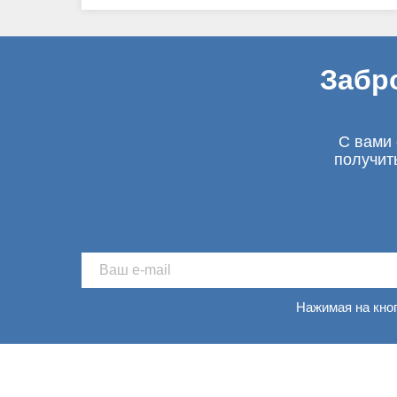
Забр
С вами 
получит
Нажимая на кно