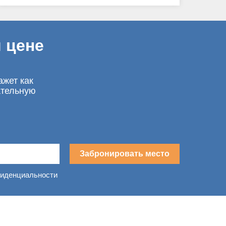
 цене
ажет как
ательную
Забронировать место
фиденциальности