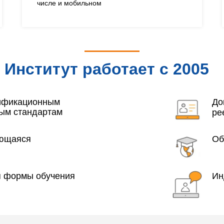
числе и мобильном
Институт работает с 2005
года
лификационным
До
ым стандартам
ре
яющаяся
Об
я формы обучения
Ин