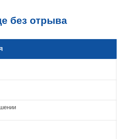
е без отрыва
Я
ышении