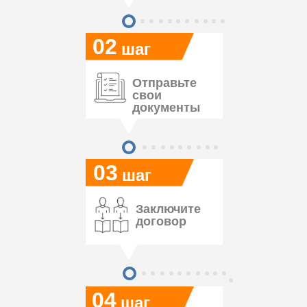
02
шаг
Отправьте
свои
документы
03
шаг
Заключите
договор
04
шаг