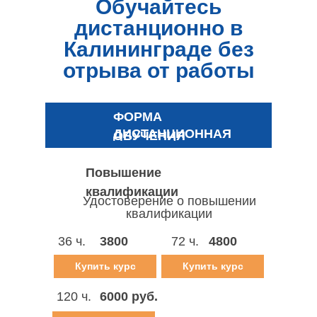
Обучайтесь
дистанционно в
Калининграде без
отрыва от работы
ФОРМА
ДИСТАНЦИОННАЯ
ОБУЧЕНИЯ
Повышение
квалификации
Удостоверение о повышении
квалификации
36 ч.
3800
72 ч.
4800
руб.
руб.
Купить курс
Купить курс
120 ч.
6000 руб.