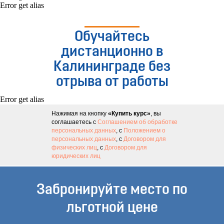
Error get alias
Обучайтесь
дистанционно в
Калининграде без
отрыва от работы
Error get alias
Нажимая на кнопку
«Купить курс»
, вы
соглашаетесь с
Соглашением об обработке
персональных данных
, с
Положением о
персональных данных
, с
Договором для
физических лиц
, с
Договором для
юридических лиц
Забронируйте место по
льготной цене