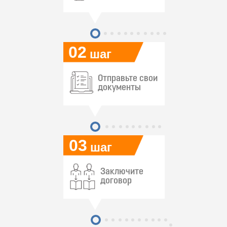
02
шаг
Отправьте свои
документы
03
шаг
Заключите
договор