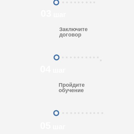
03
шаг
Заключите
договор
04
шаг
Пройдите
обучение
05
шаг