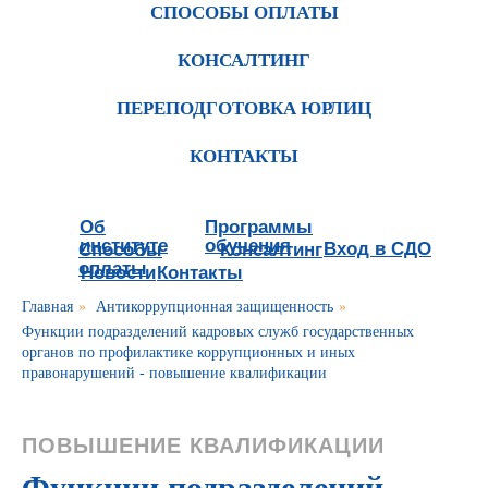
СПОСОБЫ ОПЛАТЫ
КОНСАЛТИНГ
ПЕРЕПОДГОТОВКА ЮРЛИЦ
КОНТАКТЫ
Об
Программы
институте
обучения
Вход в СДО
Способы
Консалтинг
оплаты
Новости
Контакты
Главная
»
Антикоррупционная защищенность
»
Функции подразделений кадровых служб государственных
органов по профилактике коррупционных и иных
правонарушений - повышение квалификации
ПОВЫШЕНИЕ КВАЛИФИКАЦИИ
Функции подразделений