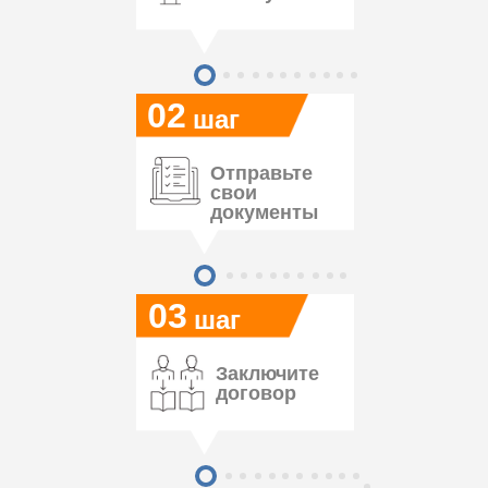
02
шаг
Отправьте
свои
документы
03
шаг
Заключите
договор