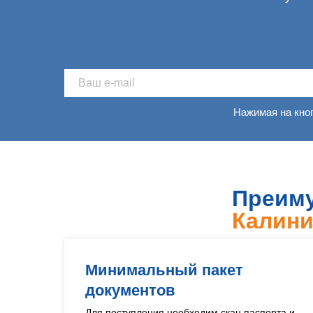
Нажимая на кно
Преиму
Калини
Минимальный пакет
документов
Для поступления необходим скан паспорта и