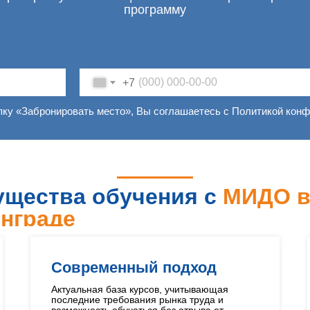
программу
+7
пку «Забронировать место», Вы соглашаетесь с Политикой кон
щества обучения с
МИДО 
нграде
Современный подход
Актуальная база курсов, учитывающая
последние требования рынка труда и