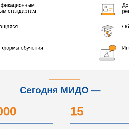
года
лификационным
До
ым стандартам
ре
яющаяся
Об
я формы обучения
Ин
Сегодня МИДО —
это...
000
15