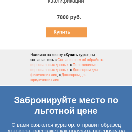
квалификации
7800 руб.
Купить
курс
Нажимая на кнопку
«Купить курс»
, вы
соглашаетесь с
Соглашением об обработке
персональных данных
, с
Положением о
персональных данных
, с
Договором для
физических лиц
, с
Договором для
юридических лиц
Забронируйте место по
льготной цене
С вами свяжется куратор, отправит образец
договора, расскажет как получить рассрочку на