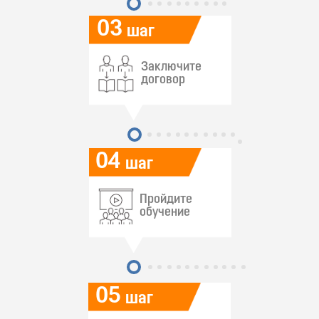
03
шаг
Заключите
договор
04
шаг
Пройдите
обучение
05
шаг