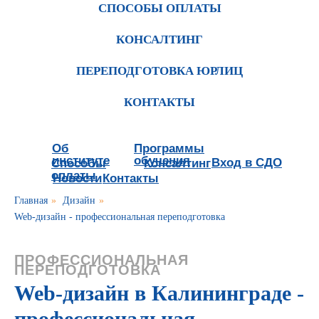
СПОСОБЫ ОПЛАТЫ
КОНСАЛТИНГ
ПЕРЕПОДГОТОВКА ЮРЛИЦ
КОНТАКТЫ
Об
Программы
институте
обучения
Вход в СДО
Способы
Консалтинг
оплаты
Новости
Контакты
Главная
»
Дизайн
»
Web-дизайн - профессиональная переподготовка
ПРОФЕССИОНАЛЬНАЯ
ПЕРЕПОДГОТОВКА
Web-дизайн в Калининграде -
профессиональная