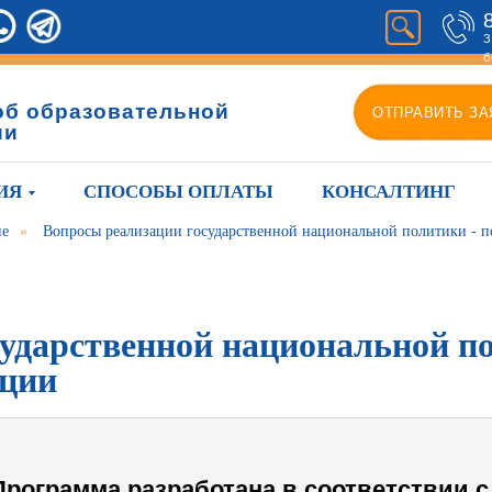
З
б
об образовательной
ОТПРАВИТЬ ЗА
ии
ИЯ
СПОСОБЫ ОПЛАТЫ
КОНСАЛТИНГ
ие
»
Вопросы реализации государственной национальной политики -
сударственной национальной п
ации
Программа разработана в соответствии с 