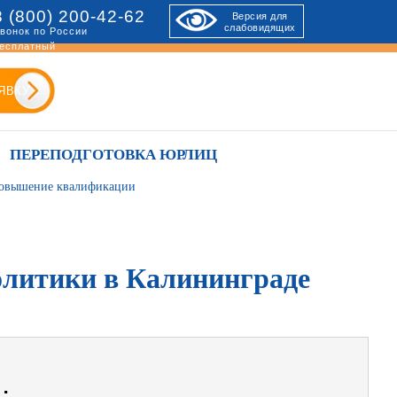
8 (800) 200-42-62
Версия для
слабовидящих
вонок по России
есплатный
ЯВКУ
ПЕРЕПОДГОТОВКА ЮРЛИЦ
 повышение квалификации
олитики в Калининграде
: