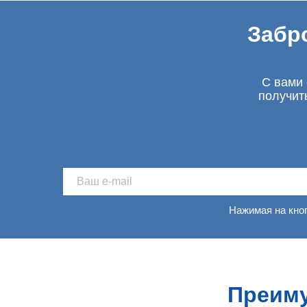
Забр
С вами 
получит
Нажимая на кно
Преиму