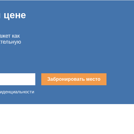
 цене
ажет как
ательную
Забронировать место
фиденциальности
в