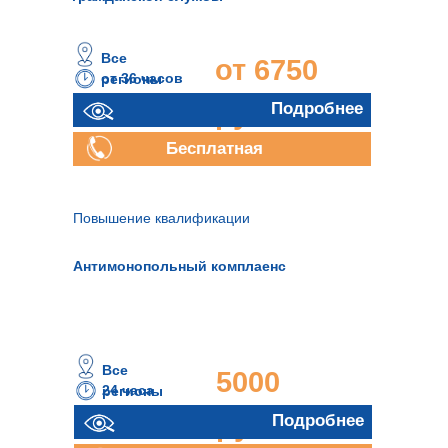
Все
от 6750
от 36 часов
регионы
руб.
Подробнее
Бесплатная
консультация
Повышение квалификации
Антимонопольный комплаенс
Все
5000
24 часа
регионы
руб.
Подробнее