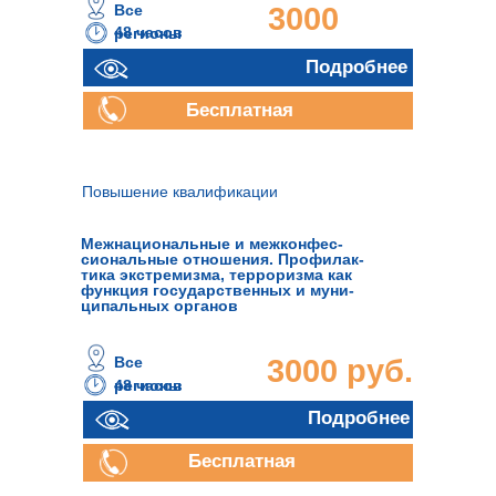
Все
3000
48 часов
регионы
руб.
Подробнее
Бесплатная
консультация
Повышение квалификации
Межнациональные и межконфес-
сиональные отношения. Профилак-
тика экстремизма, терроризма как
функция государственных и муни-
ципальных органов
Все
3000 руб.
48 часов
регионы
Подробнее
Бесплатная
консультация