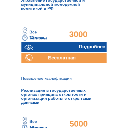
Управление государственной и
муниципальной молодежной
политикой в РФ
Все
3000
72 часа
регионы
руб.
Подробнее
Бесплатная
консультация
Повышение квалификации
Реализация в государственных
органах принципа открытости и
организация работы с открытыми
данными
Все
5000
18 часов
регионы