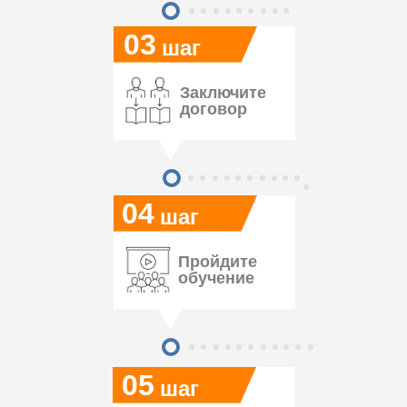
03
шаг
Заключите
договор
04
шаг
Пройдите
обучение
05
шаг