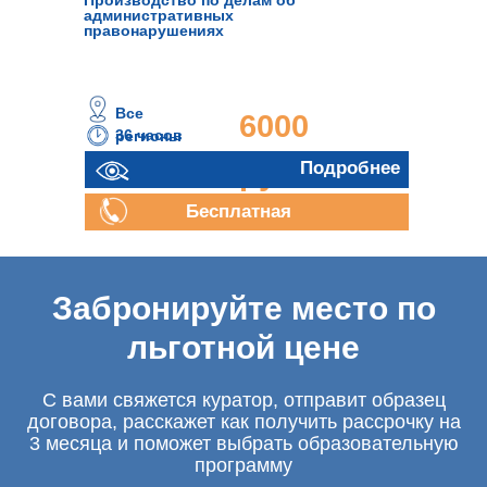
Производство по делам об
административных
правонарушениях
Все
6000
36 часов
регионы
руб.
Подробнее
Бесплатная
консультация
Забронируйте место по
льготной цене
С вами свяжется куратор, отправит образец
договора, расскажет как получить рассрочку на
3 месяца и поможет выбрать образовательную
программу