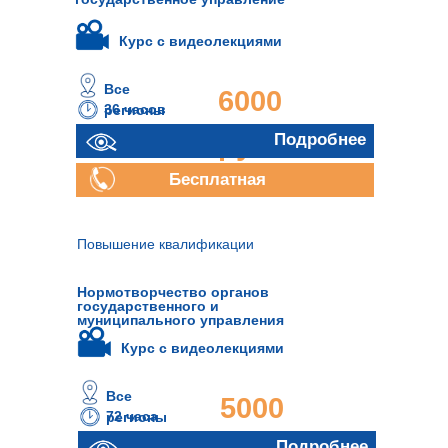
Курс с видеолекциями
Все
6000
36 часов
регионы
руб.
Подробнее
Бесплатная
консультация
Повышение квалификации
Нормотворчество органов
государственного и
муниципального управления
Курс с видеолекциями
Все
5000
72 часа
регионы
Подробнее