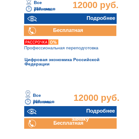
Все
12000 руб.
250 часов
регионы
Подробнее
Бесплатная
консультация
Профессиональная переподготовка
Цифровая экономика Российской
Федерации
Все
12000 руб.
260 часов
регионы
Отправить
Подробнее
заявку
Бесплатная
консультация