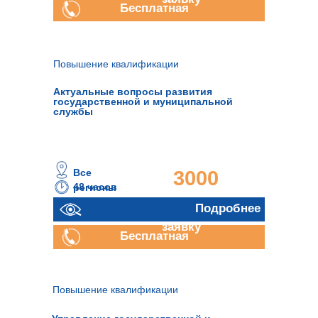
Бесплатная
консультация
Повышение квалификации
Актуальные вопросы развития
государственной и муниципальной
службы
Все
3000
48 часов
регионы
руб.
Отправить
Подробнее
заявку
Бесплатная
консультация
Повышение квалификации