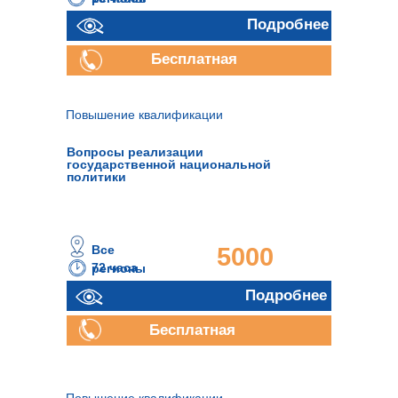
руб.
Подробнее
Бесплатная
консультация
Повышение квалификации
Вопросы реализации
государственной национальной
политики
Все
5000
72 часа
регионы
руб.
Подробнее
Бесплатная
консультация