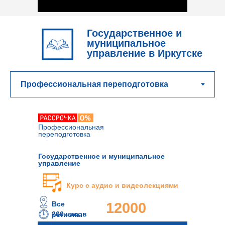
Государственное и
муниципальное
управление в Иркутске
Профессиональная
переподготовка
Государственное и муниципальное
управление
Курс с аудио и видеолекциями
Все
12000
260 часов
регионы