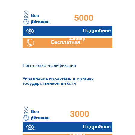
Все
5000
18 часов
регионы
руб.
Отправить
Подробнее
заявку
Бесплатная
консультация
Повышение квалификации
Управление проектами в органах
государственной власти
Все
3000
40 часов
регионы
руб.
Отправить
Подробнее
заявку