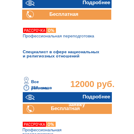
руб.
Подробнее
Бесплатная
консультация
Профессиональная переподготовка
Специалист в сфере национальных
и религиозных отношений
Все
12000 руб.
250 часов
регионы
Отправить
Подробнее
заявку
Бесплатная
консультация
Профессиональная