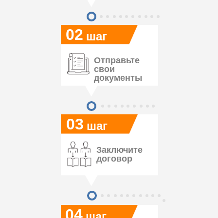
02
шаг
Отправьте
свои
документы
03
шаг
Заключите
договор
04
шаг